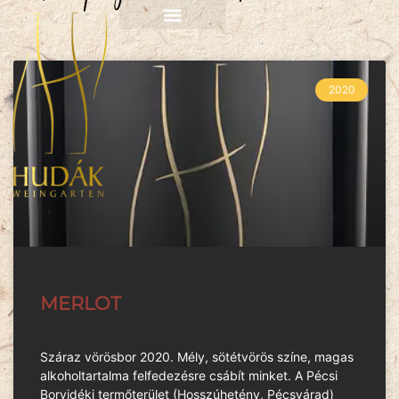
2020
MERLOT
Száraz vörösbor 2020. Mély, sötétvörös színe, magas
alkoholtartalma felfedezésre csábít minket. A Pécsi
Borvidéki termőterület (Hosszúhetény, Pécsvárad)