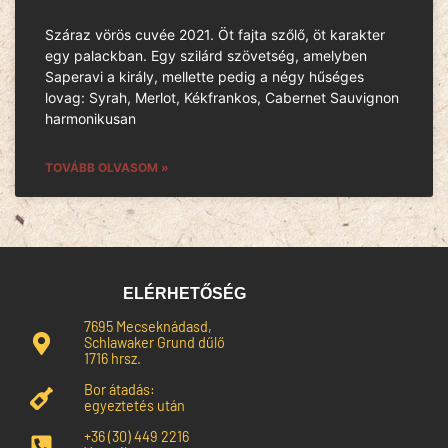
Száraz vörös cuvée 2021. Öt fajta szőlő, öt karakter
egy palackban. Egy szilárd szövetség, amelyben
Saperavi a király, mellette pedig a négy hűséges
lovag: Syrah, Merlot, Kékfrankos, Cabernet Sauvignon
harmonikusan
TOVÁBB OLVASOM »
ELÉRHETŐSÉG
7695 Mecseknádasd,
Schlawaker Grund dűlő
1716 hrsz.
Bor átadás:
egyeztetés után
+36 (30) 449 2216