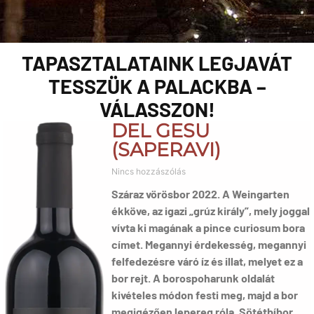
TAPASZTALATAINK LEGJAVÁT
TESSZÜK A PALACKBA –
VÁLASSZON!
DEL GESU
(SAPERAVI)
Nincs hozzászólás
Száraz vörösbor 2022. A Weingarten
ékköve, az igazi „grúz király”, mely joggal
vívta ki magának a pince curiosum bora
címet. Megannyi érdekesség, megannyi
felfedezésre váró íz és illat, melyet ez a
bor rejt. A borospoharunk oldalát
kivételes módon festi meg, majd a bor
megigézően lepereg róla. Sötétbíbor,