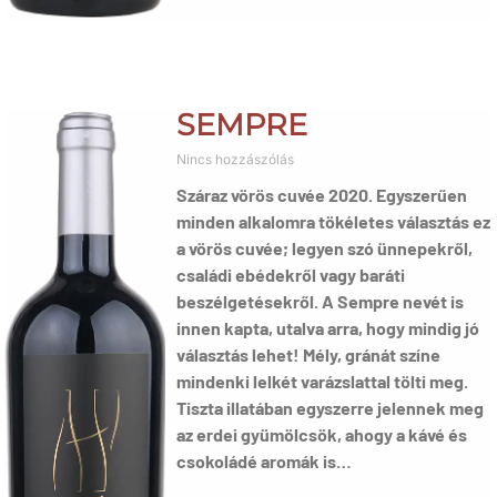
SEMPRE
Nincs hozzászólás
Száraz vörös cuvée 2020. Egyszerűen
minden alkalomra tökéletes választás ez
a vörös cuvée; legyen szó ünnepekről,
családi ebédekről vagy baráti
beszélgetésekről. A Sempre nevét is
innen kapta, utalva arra, hogy mindig jó
választás lehet! Mély, gránát színe
mindenki lelkét varázslattal tölti meg.
Tiszta illatában egyszerre jelennek meg
az erdei gyümölcsök, ahogy a kávé és
csokoládé aromák is…