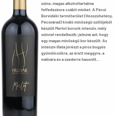
színe, magas alkoholtartalma
felfedezésre csábít minket. A Pécsi
Borvidéki termőterület (Hosszúhetény,
Pécsvárad) kiváló minőségű szőlőjéből
készült Merlot borunk intenzív, mély
színnel rendelkezik; jelezve azt, hogy
egy magas minőségű bor készült. Az
intenzív illata jórészt a piros bogyós
gyümölcsökre, az érett meggyre, a
málnára és a szederre hasonlít…