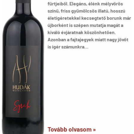
fürtjeiből. Elegáns, élénk mélyvörös
színű, friss gyümölcsös illatú, hosszú
életígéretekkel kecsegtető borunk már
újborként is szépen mutatja magát a
kiváló évjáratnak köszönhetően.
Azonban a fajtajegyek miatt nagy jövőt
is ígér számunkra…
Tovább olvasom »