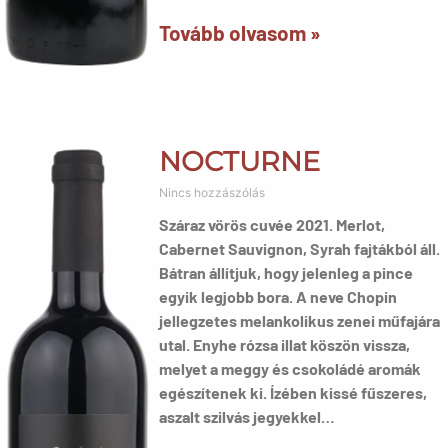
Tovább olvasom »
NOCTURNE
Nincs hozzászólás
Száraz vörös cuvée 2021. Merlot,
Cabernet Sauvignon, Syrah fajtákból áll.
Bátran állítjuk, hogy jelenleg a pince
egyik legjobb bora. A neve Chopin
jellegzetes melankolikus zenei műfajára
utal. Enyhe rózsa illat köszön vissza,
melyet a meggy és csokoládé aromák
egészítenek ki. Ízében kissé fűszeres,
aszalt szilvás jegyekkel…