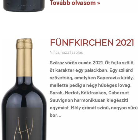
Tovább olvasom »
FÜNFKIRCHEN 2021
Nincs hozzászólás
Száraz vörös cuvée 2021. Öt fajta szőlő,
öt karakter egy palackban. Egy szilárd
szövetség, amelyben Saperavi a király,
mellette pedig a négy hűséges lovag:
Syrah, Merlot, Kékfrankos, Cabernet
Sauvignon harmonikusan kiegészíti
egymást. Mély gránát színű, nagyon sűrű
bor…