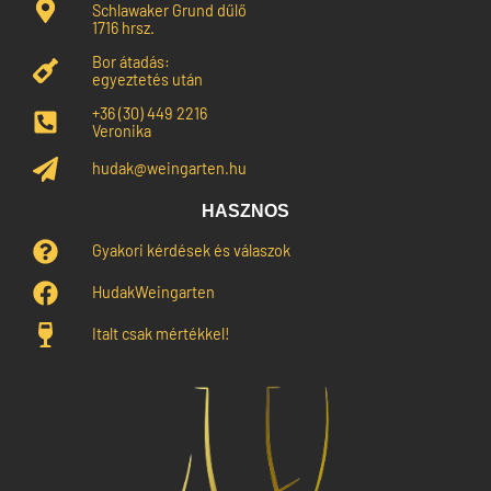
Schlawaker Grund dűlő
1716 hrsz.
Bor átadás:
egyeztetés után
+36 (30) 449 2216
Veronika
hudak@weingarten.hu
HASZNOS
Gyakori kérdések és válaszok
HudakWeingarten
Italt csak mértékkel!