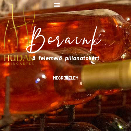
Boraink
A felemelő pillanatokért
MEGREDELEM