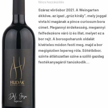
Nincs hozzászólás
Száraz vörösbor 2021. A Weingarten
ékköve, az igazi „grúz király”, mely joggal
vívta ki magának a pince curiosum bora
címet. Megannyi érdekesség, megannyi
felfedezésre váró íz és illat, melyet ez a
bor rejt. A borospoharunk oldalát
kivételes módon festi meg, majd a bor
megigézően lepereg róla. Sötétbíbor,
szinte átlátszatlan színe a szőlő gazdag
festékanyagáról tanúskodik…