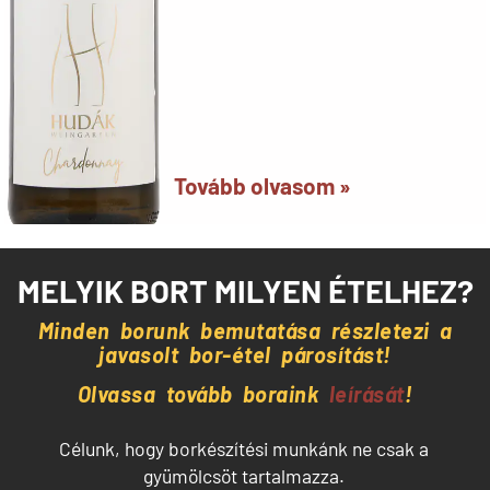
Tovább olvasom »
MELYIK BORT MILYEN ÉTELHEZ?
Minden borunk bemutatása részletezi a
javasolt
bor-étel
párosítást
!
Olvassa tovább boraink
leírását
!
Célunk, hogy borkészítési munkánk ne csak a
gyümölcsöt tartalmazza.