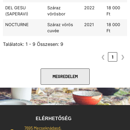
DEL GESU
Száraz
2022
18 000
(SAPERAVI)
vörösbor
Ft
NOCTURNE
Száraz vörös
2021
18 000
cuvée
Ft
Találatok: 1 - 9 Összesen: 9
❮
1
❯
MEGREDELEM
ELÉRHETŐSÉG
7695 Mecseknádasd,