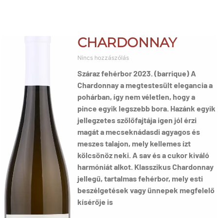
CHARDONNAY
Nincs hozzászólás
Száraz fehérbor 2023. (barrique) A
Chardonnay a megtestesült elegancia a
pohárban, így nem véletlen, hogy a
pince egyik legszebb bora. Hazánk egyik
jellegzetes szőlőfajtája igen jól érzi
magát a mecseknádasdi agyagos és
meszes talajon, mely kellemes ízt
kölcsönöz neki. A sav és a cukor kiváló
harmóniát alkot. Klasszikus Chardonnay
jellegű, tartalmas fehérbor, mely esti
beszélgetések vagy ünnepek megfelelő
kísérője is