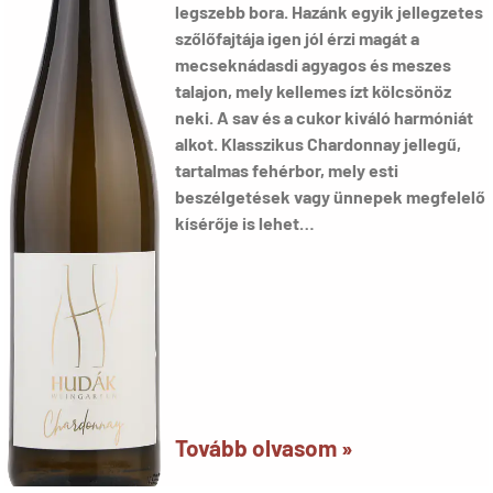
legszebb bora. Hazánk egyik jellegzetes
szőlőfajtája igen jól érzi magát a
mecseknádasdi agyagos és meszes
talajon, mely kellemes ízt kölcsönöz
neki. A sav és a cukor kiváló harmóniát
alkot. Klasszikus Chardonnay jellegű,
tartalmas fehérbor, mely esti
beszélgetések vagy ünnepek megfelelő
kísérője is lehet…
Tovább olvasom »