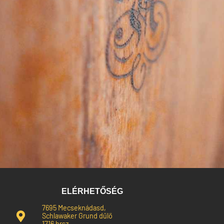
ELÉRHETŐSÉG
7695 Mecseknádasd,
Schlawaker Grund dűlő
1716 hrsz.