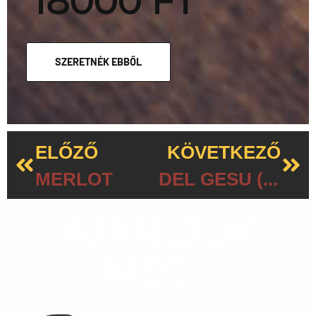
18000 FT
SZERETNÉK EBBŐL
ELŐZŐ
KÖVETKEZŐ
MERLOT
DEL GESU (SAPERAVI)
AJÁNLJUK
MÉG...