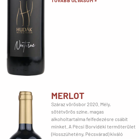
TOVÁBB OLVASOM »
MERLOT
Száraz vörösbor 2020. Mély,
sötétvörös színe, magas
alkoholtartalma felfedezésre csábít
minket. A Pécsi Borvidéki termőterület
(Hosszúhetény, Pécsvárad) kiváló