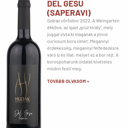
DEL GESU
(SAPERAVI)
Száraz vörösbor 2022. A Weingarten
ékköve, az igazi „grúz király”, mely
joggal vívta ki magának a pince
curiosum bora címet. Megannyi
érdekesség, megannyi felfedezésre
váró íz és illat, melyet ez a bor rejt. A
borospoharunk oldalát kivételes
módon festi meg,
TOVÁBB OLVASOM »