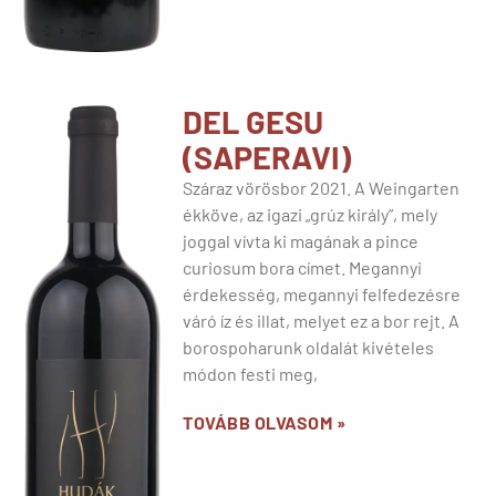
DEL GESU
(SAPERAVI)
Száraz vörösbor 2021. A Weingarten
ékköve, az igazi „grúz király”, mely
joggal vívta ki magának a pince
curiosum bora címet. Megannyi
érdekesség, megannyi felfedezésre
váró íz és illat, melyet ez a bor rejt. A
borospoharunk oldalát kivételes
módon festi meg,
TOVÁBB OLVASOM »