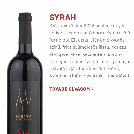
SYRAH
Száraz vörösbor 2022. A pince egyik
kedvelt, megbízható bora a Syrah szőlő
fürtjeiből. Elegáns, élénk mélyvörös
színű, friss gyümölcsös illatú, hosszú
életígéretekkel kecsegtető borunk
már újborként is szépen mutatja magát
a kiváló évjáratnak köszönhetően.
Azonban a fajtajegyek miatt nagy jövőt
TOVÁBB OLVASOM »