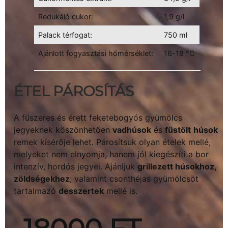
Redukáló cukor:
1,9 g/l
Palack térfogat:
750 ml
Ajánlott fogyasztási hőmérséklet:
16-18 °C
ÉTEL PÁROSÍTÁS
A fűszeres és érett feketebogyós gyümölcs
jegyeknek köszönhetően
vadhúsok
és
füstölt
húsok
remek kísérője lehet. Párosítsuk olyan ételek mellé,
melyeket nem elnyomja, hanem jól kiegészíti a bor
intenzív, hordós jegyei. Ajánljuk
grillezett húsokhoz,
zöldségekhez
; valamint csonthéjas gyümölcsöt
tartalmazó
desszertek
mellé is.